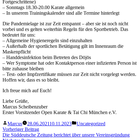
Fortgeschrittene)
– Sonntags 18.30-20.00 Karate allgemein
– In unserem Trainingskalender sind alle Termine hinterlegt
Die Pandemielage ist zur Zeit entspannt – aber sie ist noch nicht
vorbei und es gelten weiterhin Regeln für den Sportbetrieb. Das
bedeutet für uns:
– Allgemeine Hygieneregeln sind einzuhalten
– Außerhalb der sportlichen Betätigung gilt im Innenraum die
Maskenpflicht
– Handdesinfektion beim Betreten des Dōjōs
– Wer Symptome hat oder Kontaktperson einer infizierten Person ist
bitte zuhause bleiben
– Test- oder Impfzertifikate müssen zur Zeit nicht vorgelegt werden.
Hoffen wir, dass es so bleibt.
Ich freue mich auf Euch!
Liebe Grüße,
Marcus Scheibenzuber
Erster Vorsitzender Open Karate & Tai Chi München e.V.
Verfasst
Veröffentlicht
Marcus
28.06.2021
10.11.2023
Uncategorized
von
in
Beitragsnavigation
Vorheriger
Vorheriger Beitrag
Beitrag:
Die Süddeutsche Zeitung berichtet über unsere Vereinsgründung