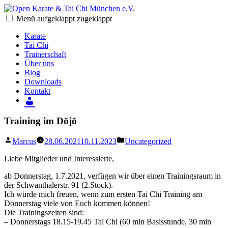
Zum
Inhalt
Menü
aufgeklappt
zugeklappt
Open Karate & Tai Chi München e.V.
Karate & Tai Chi in München
springen
Karate
Tai Chi
Trainerschaft
Über uns
Blog
Downloads
Kontakt
Training im Dōjō
Verfasst
Veröffentlicht
Marcus
28.06.2021
10.11.2023
Uncategorized
von
in
Liebe Mitglieder und Interessierte,
ab Donnerstag, 1.7.2021, verfügen wir über einen Trainingsraum in
der Schwanthalerstr. 91 (2.Stock).
Ich würde mich freuen, wenn zum ersten Tai Chi Training am
Donnerstag viele von Euch kommen können!
Die Trainingszeiten sind:
– Donnerstags 18.15-19.45 Tai Chi (60 min Basisstunde, 30 min