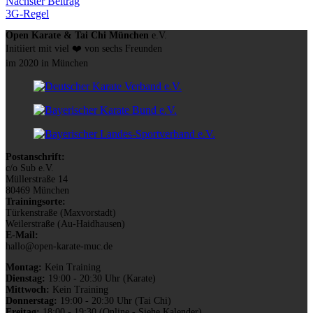
Nächster
Nächster Beitrag
Beitrag:
3G-Regel
Open Karate & Tai Chi München
e.V.
Initiiert mit viel ❤️ von sechs Freunden
im 2020 in München
Postanschrift:
c/o Sub e.V.
Müllerstraße 14
80469 München
Trainingsorte:
Türkenstraße (Maxvorstadt)
Weilerstraße (Au-Haidhausen)
E-Mail:
hallo@open-karate-muc.de
Montag:
Kein Training
Dienstag:
19:00 - 20:30 Uhr (Karate)
Mittwoch:
Kein Training
Donnerstag:
19:00 - 20:30 Uhr (Tai Chi)
Freitag:
18:00 - 19:30 (Online - Siehe Kalender)